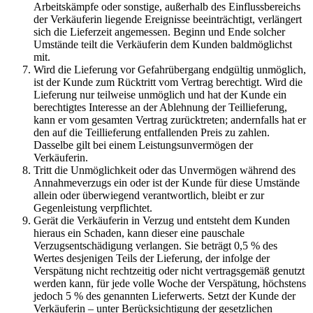
Arbeitskämpfe oder sonstige, außerhalb des Einflussbereichs
der Verkäuferin liegende Ereignisse beeinträchtigt, verlängert
sich die Lieferzeit angemessen. Beginn und Ende solcher
Umstände teilt die Verkäuferin dem Kunden baldmöglichst
mit.
Wird die Lieferung vor Gefahrübergang endgültig unmöglich,
ist der Kunde zum Rücktritt vom Vertrag berechtigt. Wird die
Lieferung nur teilweise unmöglich und hat der Kunde ein
berechtigtes Interesse an der Ablehnung der Teillieferung,
kann er vom gesamten Vertrag zurücktreten; andernfalls hat er
den auf die Teillieferung entfallenden Preis zu zahlen.
Dasselbe gilt bei einem Leistungsunvermögen der
Verkäuferin.
Tritt die Unmöglichkeit oder das Unvermögen während des
Annahmeverzugs ein oder ist der Kunde für diese Umstände
allein oder überwiegend verantwortlich, bleibt er zur
Gegenleistung verpflichtet.
Gerät die Verkäuferin in Verzug und entsteht dem Kunden
hieraus ein Schaden, kann dieser eine pauschale
Verzugsentschädigung verlangen. Sie beträgt 0,5 % des
Wertes desjenigen Teils der Lieferung, der infolge der
Verspätung nicht rechtzeitig oder nicht vertragsgemäß genutzt
werden kann, für jede volle Woche der Verspätung, höchstens
jedoch 5 % des genannten Lieferwerts. Setzt der Kunde der
Verkäuferin – unter Berücksichtigung der gesetzlichen