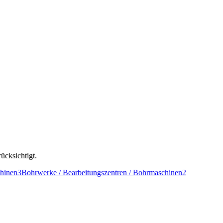
ücksichtigt.
hinen
3
Bohrwerke / Bearbeitungszentren / Bohrmaschinen
2