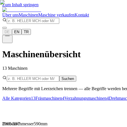
Zum Inhalt springen
Über uns
Maschinen
Maschine verkaufen
Kontakt
DE
EN
TR
Maschinenübersicht
13
Maschinen
Suchen
Mehrere Begriffe mit Leerzeichen trennen — alle Begriffe werden ber
Alle Kategorien
13
Fräsmaschinen
4
Verzahnungsmaschinen
4
Drehmasc
Drehdurchmesser
2000-397
590
mm