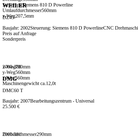
Steuerung
Siemens 810 D Powerline
WEILER
Umlaufdurchmesser
560
mm
x-Weg
207,5
mm
DZ45
Baujahr
:
2002
Steuerung
:
Siemens 810 D Powerline
CNC Drehmaschi
Preis auf Anfrage
Sonderpreis
x-Weg
2000-388
780
mm
y-Weg
560
mm
z-Weg
560
mm
DMG
Maschinengewicht ca.
12,0
t
DMC60 T
Baujahr
:
2007
Bearbeitungszentrum - Universal
25.500 €
Drehdurchmesser
2000-381
290
mm