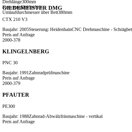
Drehlänge
300
mm
Steuerung
Heidenhain
GILDEMEISTER DMG
Umlaufdurchmesser über Bett
380
mm
CTX 210 V3
Baujahr
:
2005
Steuerung
:
Heidenhain
CNC Drehmaschine - Schrägbet
Preis auf Anfrage
2000-378
KLINGELNBERG
PNC 30
Baujahr
:
1991
Zahnradprüfmaschine
Preis auf Anfrage
2000-379
PFAUTER
PE300
Baujahr
:
1988
Zahnrad-Abwälzfräsmaschine - vertikal
Preis auf Anfrage