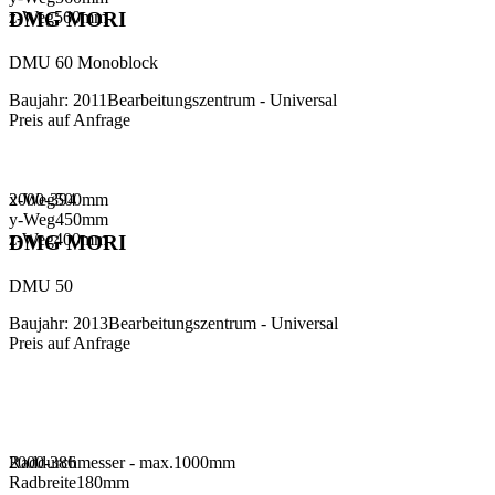
z-Weg
560
mm
DMG MORI
DMU 60 Monoblock
Baujahr
:
2011
Bearbeitungszentrum - Universal
Preis auf Anfrage
x-Weg
2000-394
500
mm
y-Weg
450
mm
z-Weg
400
mm
DMG MORI
DMU 50
Baujahr
:
2013
Bearbeitungszentrum - Universal
Preis auf Anfrage
Raddurchmesser - max.
2000-386
1000
mm
Radbreite
180
mm