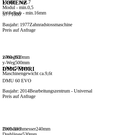
Modul - max.
7
LORENZ
Modul - min.
0,5
Stößelhub - min.
16
mm
S7 / 1000
Baujahr
:
1977
Zahnradstossmaschine
Preis auf Anfrage
x-Weg
2000-392
600
mm
y-Weg
500
mm
z-Weg
500
mm
DMG MORI
Maschinengewicht ca.
9,6
t
DMU 60 EVO
Baujahr
:
2014
Bearbeitungszentrum - Universal
Preis auf Anfrage
Drehdurchmesser
2000-393
240
mm
Drehlänge
530
mm