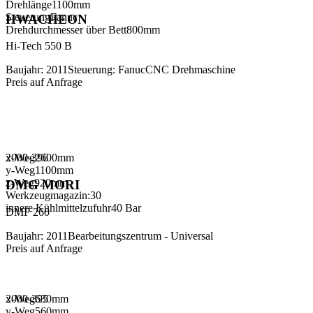
Drehlänge
1100
mm
Steuerung
Fanuc
HWACHEON
Drehdurchmesser über Bett
800
mm
Hi-Tech 550 B
Baujahr
:
2011
Steuerung
:
Fanuc
CNC Drehmaschine
Preis auf Anfrage
x-Weg
2000-396
2600
mm
y-Weg
1100
mm
z-Weg
920
mm
DMG MORI
Werkzeugmagazin:
30
innere Kühlmittelzufuhr
40 Bar
DMF 260
Baujahr
:
2011
Bearbeitungszentrum - Universal
Preis auf Anfrage
x-Weg
2000-395
630
mm
y-Weg
560
mm