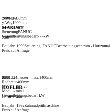
x-Weg
2000-374
1000
mm
y-Weg
1000
mm
z-Weg
950
mm
MAKINO
Steuerung
FANUC
Gesamtleistungsbedarf
- - -
kW
A99
Baujahr
:
1999
Steuerung
:
FANUC
Bearbeitungszentrum - Horizontal
Preis auf Anfrage
Raddurchmesser - max.
2000-324
1400
mm
Radbreite
400
mm
Modul - max.
25
HÖFLER
Modul - min.
1
Gesamtleistungsbedarf
-
kW
H1301/1400
Baujahr
:
1992
Zahnradprüfmaschine
Preis auf Anfrage