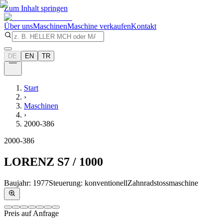
Zum Inhalt springen
Über uns
Maschinen
Maschine verkaufen
Kontakt
DE
EN
TR
Start
›
Maschinen
›
2000-386
2000-386
LORENZ
S7 / 1000
Baujahr
:
1977
Steuerung
:
konventionell
Zahnradstossmaschine
Preis auf Anfrage