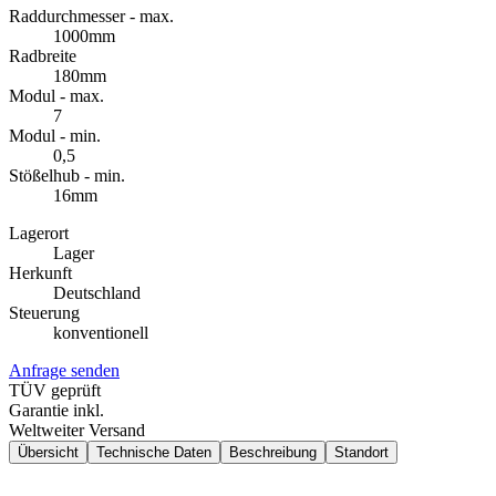
Raddurchmesser - max.
1000
mm
Radbreite
180
mm
Modul - max.
7
Modul - min.
0,5
Stößelhub - min.
16
mm
Lagerort
Lager
Herkunft
Deutschland
Steuerung
konventionell
Anfrage senden
TÜV geprüft
Garantie inkl.
Weltweiter Versand
Übersicht
Technische Daten
Beschreibung
Standort